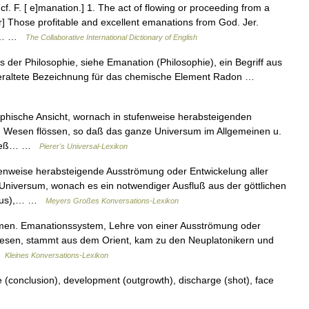
f. F. [ e]manation.] 1. The act of flowing or proceeding from a
r] Those profitable and excellent emanations from God. Jer.
es,… …
The Collaborative International Dictionary of English
aus der Philosophie, siehe Emanation (Philosophie), ein Begriff aus
 veraltete Bezeichnung für das chemische Element Radon …
osophische Ansicht, wornach in stufenweise herabsteigenden
 Wesen flössen, so daß das ganze Universum im Allgemeinen u.
 Dieß… …
Pierer's Universal-Lexikon
tufenweise herabsteigende Ausströmung oder Entwickelung aller
niversum, wonach es ein notwendiger Ausfluß aus der göttlichen
ismus),… …
Meyers Großes Konversations-Lexikon
römen. Emanationssystem, Lehre von einer Ausströmung oder
Wesen, stammt aus dem Orient, kam zu den Neuplatonikern und
…
Kleines Konversations-Lexikon
 (conclusion), development (outgrowth), discharge (shot), face