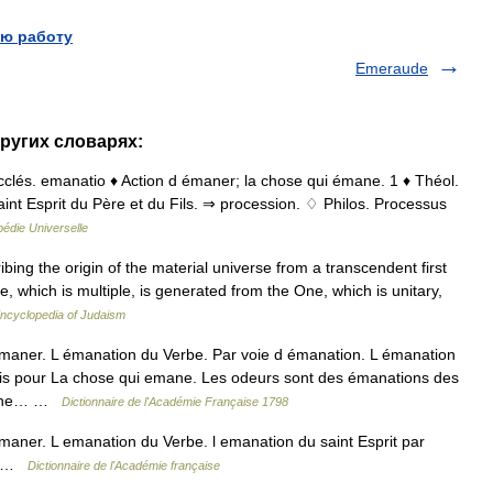
ю работу
Emeraude
других словарях:
 ecclés. emanatio ♦ Action d émaner; la chose qui émane. 1 ♦ Théol.
aint Esprit du Père et du Fils. ⇒ procession. ♢ Philos. Processus
édie Universelle
g the origin of the material universe from a transcendent first
se, which is multiple, is generated from the One, which is unitary,
ncyclopedia of Judaism
maner. L émanation du Verbe. Par voie d émanation. L émanation
ois pour La chose qui emane. Les odeurs sont des émanations des
st une… …
Dictionnaire de l'Académie Française 1798
emaner. L emanation du Verbe. l emanation du saint Esprit par
re …
Dictionnaire de l'Académie française