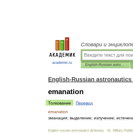
Словари и энциклоп
academic.ru
English-Russian astronautics dictionary
English-Russian astronautics 
emanation
Толкование
Перевод
emanation
эманация
;
выделение
;
излучение
;
истечен
English
-
russian
astronautics
dictionary
. -
M
.
:
Military
Publis