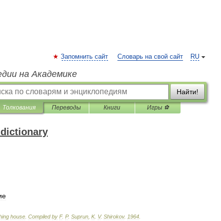
Запомнить сайт
Словарь на свой сайт
RU
едии на Академике
Найти!
Толкования
Переводы
Книги
Игры ⚽
dictionary
ие
hing
house
.
Compiled
by
F
.
P
.
Suprun
,
K
.
V
.
Shirokov
.
1964
.