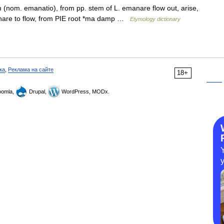
nom. emanatio), from pp. stem of L. emanare flow out, arise,
manare to flow, from PIE root *ma damp …
Etymology dictionary
ка
,
Реклама на сайте
18+
omla,
Drupal,
WordPress, MODx.