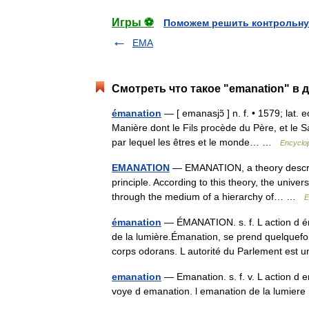
Игры ⚽
Поможем решить контрольну
EMA
Смотреть что такое "emanation" в 
émanation
— [ emanasjɔ̃ ] n. f. • 1579; lat.
Manière dont le Fils procède du Père, et le S
par lequel les êtres et le monde… …
Encyclop
EMANATION
— EMANATION, a theory describin
principle. According to this theory, the univer
through the medium of a hierarchy of… …
E
émanation
— ÉMANATION. s. f. L action d é
de la lumière.Émanation, se prend quelquef
corps odorans. L autorité du Parlement e
emanation
— Emanation. s. f. v. L action d 
voye d emanation. l emanation de la lumie