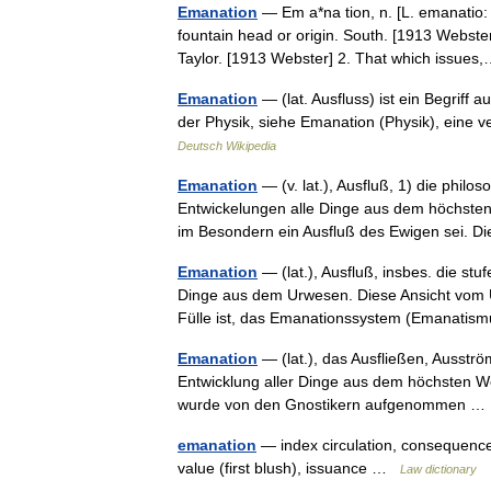
Emanation
— Em a*na tion, n. [L. emanatio: c
fountain head or origin. South. [1913 Webste
Taylor. [1913 Webster] 2. That which issu
Emanation
— (lat. Ausfluss) ist ein Begriff 
der Physik, siehe Emanation (Physik), eine
Deutsch Wikipedia
Emanation
— (v. lat.), Ausfluß, 1) die phil
Entwickelungen alle Dinge aus dem höchsten
im Besondern ein Ausfluß des Ewigen sei.
Emanation
— (lat.), Ausfluß, insbes. die s
Dinge aus dem Urwesen. Diese Ansicht vom U
Fülle ist, das Emanationssystem (Emanat
Emanation
— (lat.), das Ausfließen, Ausst
Entwicklung aller Dinge aus dem höchsten 
wurde von den Gnostikern aufgenommen 
emanation
— index circulation, consequence
value (first blush), issuance …
Law dictionary