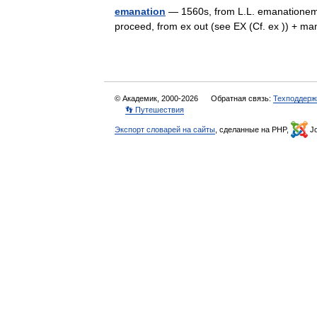
emanation
— 1560s, from L.L. emanationem (
proceed, from ex out (see EX (Cf. ex )) + 
© Академик, 2000-2026
Обратная связь:
Техподдерж
👣 Путешествия
Экспорт словарей на сайты
, сделанные на PHP,
Jo